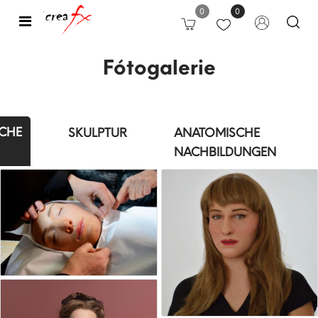
0
0
Open
Fótogalerie
SCHE
SKULPTUR
ANATOMISCHE
NACHBILDUNGEN