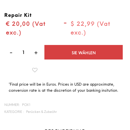
Repair Kit
-
€ 20,00 (Vat
$ 22,99 (Vat
exc.)
exc.)
Quantità
SIE WÄHLEN
*Final price will be in Euros. Prices in USD are approximate,
conversion rate is at the discretion of your banking insitution.
NUMMER:
POX1
KATEGORIE :
Perücken & Zubeöhr