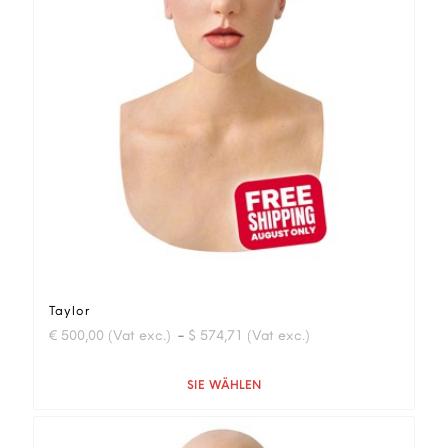
Taylor
-
€ 500,00 (Vat exc.)
$ 574,71 (Vat exc.)
Quantità
SIE WÄHLEN