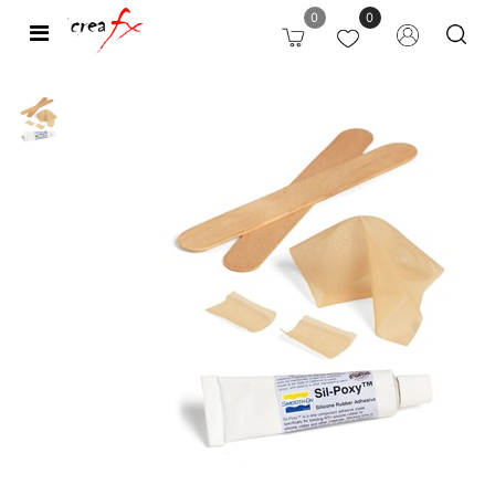
0
0
Open