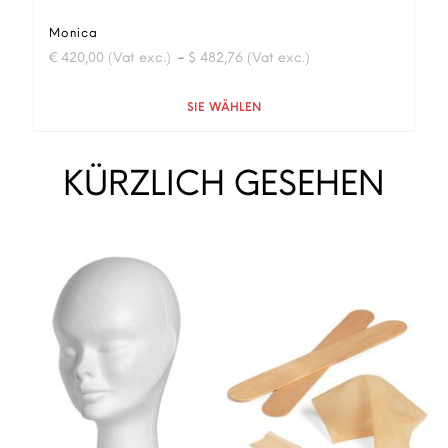
Monica
-
€ 420,00 (Vat exc.)
$ 482,76 (Vat exc.)
Quantità
SIE WÄHLEN
KÜRZLICH GESEHEN