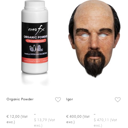
Organic Powder
Igor
-
-
€ 12,00 (Vat
€ 400,00 (Vat
$ 13,79 (Vat
$ 470,11 (Vat
exc.)
exc.)
exc.)
exc.)