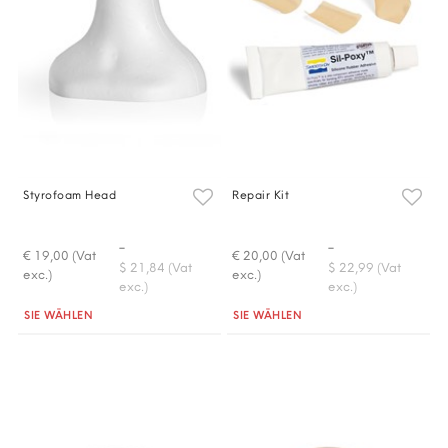
Styrofoam Head
Repair Kit
-
-
€ 19,00 (Vat
€ 20,00 (Vat
$ 21,84 (Vat
$ 22,99 (Vat
exc.)
exc.)
exc.)
exc.)
Quantità
Quantità
SIE WÄHLEN
SIE WÄHLEN