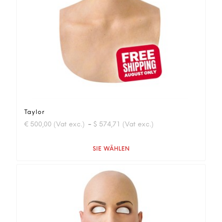
Taylor
-
€ 500,00 (Vat exc.)
$ 574,71 (Vat exc.)
Quantità
SIE WÄHLEN