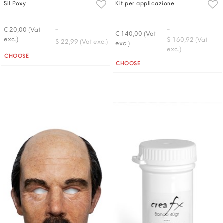
Sil Poxy
Kit per applicazione
-
-
€ 20,00 (Vat
€ 140,00 (Vat
exc.)
$ 160,92 (Vat
$ 22,99 (Vat exc.)
exc.)
exc.)
Quantità
CHOOSE
Quantità
CHOOSE