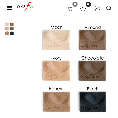
0
0
Open