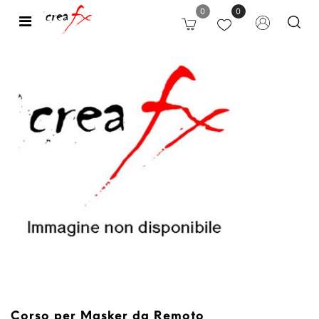
0
0
Open
Corso per Masker da Remoto