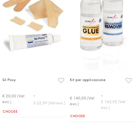
Sil Poxy
Kit per applicazione
-
-
€ 20,00 (Vat
€ 140,00 (Vat
exc.)
$ 160,92 (Vat
$ 22,99 (Vat exc.)
exc.)
exc.)
Quantità
CHOOSE
Quantità
CHOOSE