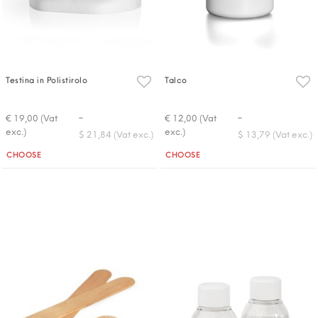
Testina in Polistirolo
Talco
-
-
€ 19,00 (Vat
€ 12,00 (Vat
exc.)
exc.)
$ 21,84 (Vat exc.)
$ 13,79 (Vat exc.)
Quantità
Quantità
CHOOSE
CHOOSE