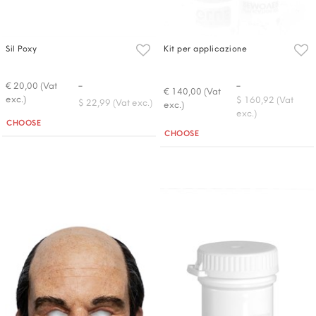
Sil Poxy
Kit per applicazione
-
-
€ 20,00 (Vat
€ 140,00 (Vat
exc.)
$ 160,92 (Vat
$ 22,99 (Vat exc.)
exc.)
exc.)
Quantità
CHOOSE
Quantità
CHOOSE