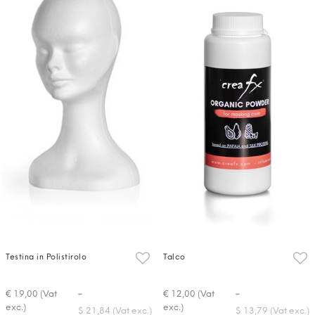
Testina in Polistirolo
Talco
-
-
€ 19,00 (Vat
€ 12,00 (Vat
exc.)
exc.)
$ 21,84 (Vat exc.)
$ 13,79 (Vat exc.)