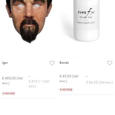
Igor
Bondo
-
-
€ 49,00 (Vat
€ 400,00 (Vat
exc.)
$ 470,11 (Vat
$ 56,32 (Vat exc.)
exc.)
exc.)
Quantità
CHOOSE
Quantità
CHOOSE