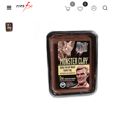
0
0
Open