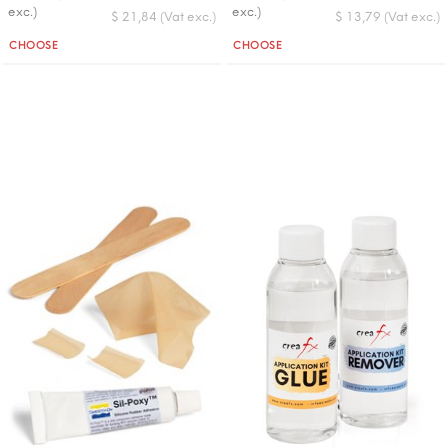
exc.)
exc.)
$ 21,84 (Vat exc.)
$ 13,79 (Vat exc.)
Quantità
Quantità
CHOOSE
CHOOSE