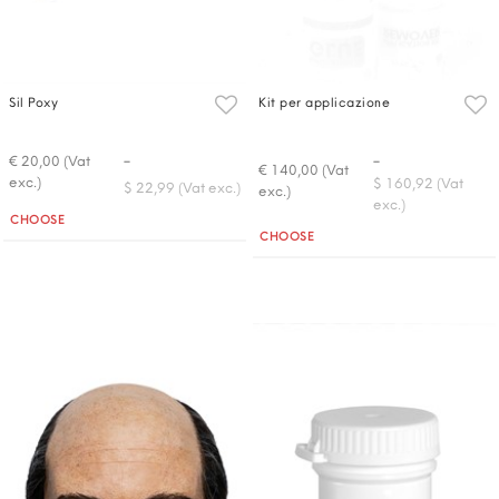
Sil Poxy
Kit per applicazione
-
-
€ 20,00 (Vat
€ 140,00 (Vat
exc.)
$ 160,92 (Vat
$ 22,99 (Vat exc.)
exc.)
exc.)
Quantità
CHOOSE
Quantità
CHOOSE