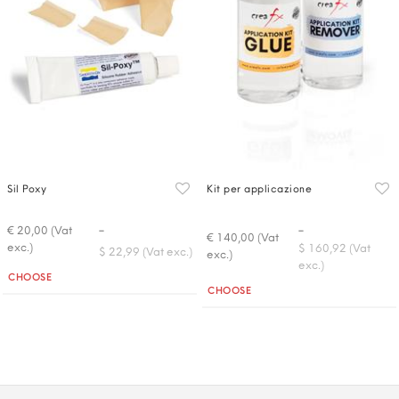
Sil Poxy
Kit per applicazione
-
-
€ 20,00 (Vat
€ 140,00 (Vat
exc.)
$ 160,92 (Vat
$ 22,99 (Vat exc.)
exc.)
exc.)
Quantità
CHOOSE
Quantità
CHOOSE