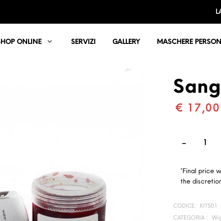
L
SHOP ONLINE
SERVIZI
GALLERY
MASCHERE PERSON
Sang
€ 17,00
*Final price 
the discretion
CODICE:
KITS01
CATEGORIA :
Wig