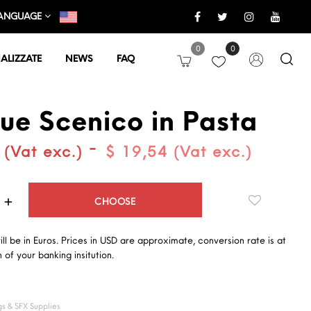
ANGUAGE
0
0
ALIZZATE
NEWS
FAQ
ue Scenico in Pasta
-
 (Vat exc.)
$ 19,54 (Vat exc.)
Quantità
CHOOSE
will be in Euros. Prices in USD are approximate, conversion rate is at
 of your banking insitution.
s & SFX Supplies