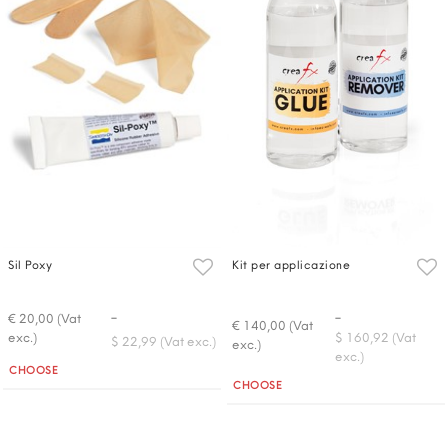
Sil Poxy
Kit per applicazione
-
-
€ 20,00 (Vat
€ 140,00 (Vat
exc.)
$ 160,92 (Vat
$ 22,99 (Vat exc.)
exc.)
exc.)
Quantità
CHOOSE
Quantità
CHOOSE