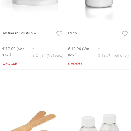
Testina in Polistirolo
Talco
-
-
€ 19,00 (Vat
€ 12,00 (Vat
exc.)
exc.)
$ 21,84 (Vat exc.)
$ 13,79 (Vat exc.)
Quantità
Quantità
CHOOSE
CHOOSE