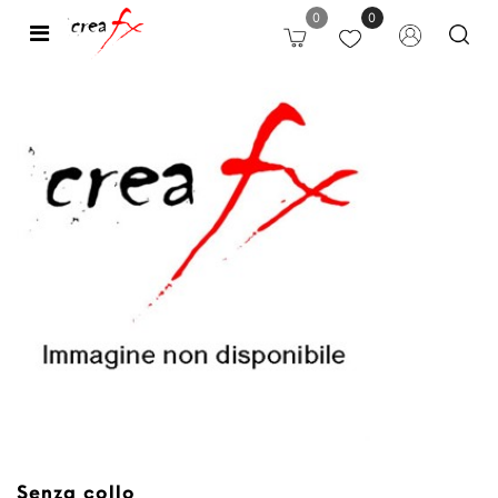
0
0
Open
Senza collo