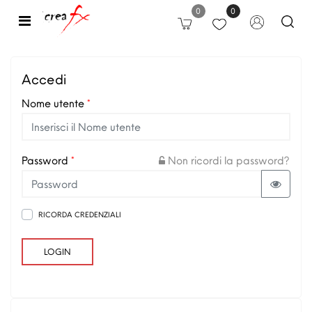
0
0
Open
Accedi
Nome utente
*
Password
*
Non ricordi la password?
View p
RICORDA CREDENZIALI