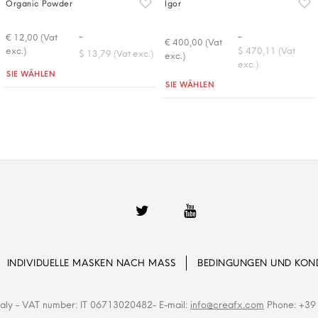
Organic Powder
Igor
-
-
€ 12,00 (Vat
€ 400,00 (Vat
exc.)
$ 470,11 (Vat
$ 13,79 (Vat exc.)
exc.)
exc.)
Quantità
SIE WÄHLEN
Quantità
SIE WÄHLEN
INDIVIDUELLE MASKEN NACH MASS
BEDINGUNGEN UND KON
Italy - VAT number: IT 06713020482- E-mail:
info@creafx.com
Phone: +39 