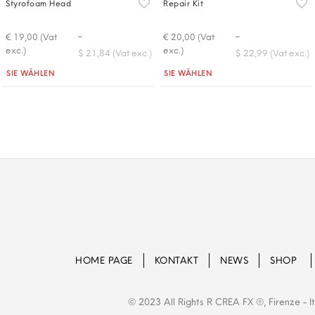
Styrofoam Head
Repair Kit
-
-
€ 19,00 (Vat
€ 20,00 (Vat
exc.)
exc.)
$ 21,84 (Vat exc.)
$ 22,99 (Vat exc.)
Quantità
Quantità
SIE WÄHLEN
SIE WÄHLEN
HOME PAGE
KONTAKT
NEWS
SHOP
© 2023 All Rights R CREA FX ®, Firenze - 