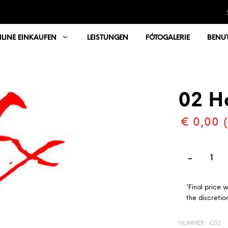
LINE EINKAUFEN
LEISTUNGEN
FÓTOGALERIE
BENUT
02 H
€ 0,00 
*Final price 
the discretion
NUMMER:
C02