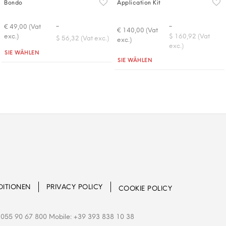
Bondo
Application Kit
-
-
€ 49,00 (Vat
€ 140,00 (Vat
exc.)
$ 160,92 (Vat
$ 56,32 (Vat exc.)
exc.)
exc.)
Quantità
SIE WÄHLEN
Quantità
SIE WÄHLEN
DITIONEN
PRIVACY POLICY
COOKIE POLICY
055 90 67 800 Mobile: +39 393 838 10 38