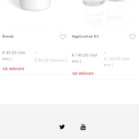
Bondo
Application Kit
-
-
€ 49,00 (Vat
€ 140,00 (Vat
exc.)
$ 160,92 (Vat
$ 56,32 (Vat exc.)
exc.)
exc.)
Quantità
SIE WÄHLEN
Quantità
SIE WÄHLEN