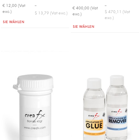
-
-
€ 12,00 (Vat
€ 400,00 (Vat
exc.)
$ 470,11 (Vat
$ 13,79 (Vat exc.)
exc.)
exc.)
Quantità
SIE WÄHLEN
Quantità
SIE WÄHLEN