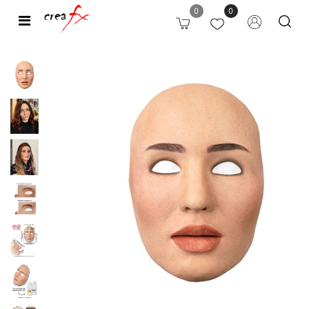
0
0
Open