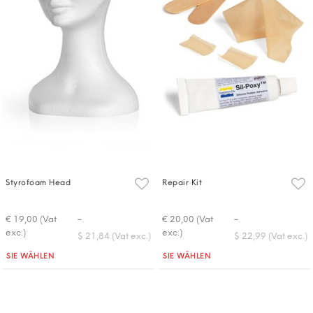
Styrofoam Head
Repair Kit
-
-
€ 19,00 (Vat
€ 20,00 (Vat
exc.)
exc.)
$ 21,84 (Vat exc.)
$ 22,99 (Vat exc.)
Quantità
Quantità
SIE WÄHLEN
SIE WÄHLEN