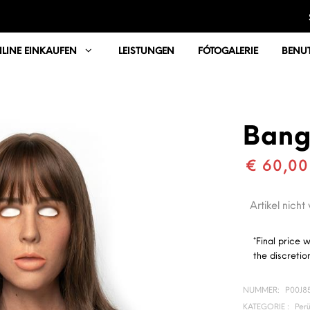
LINE EINKAUFEN
LEISTUNGEN
FÓTOGALERIE
BENUT
Bang
€ 60,00
Artikel nicht
*Final price 
the discretion
NUMMER:
P00J8
KATEGORIE :
Per