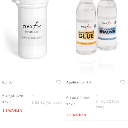
Bondo
Application Kit
-
-
€ 49,00 (Vat
€ 140,00 (Vat
exc.)
$ 160,92 (Vat
$ 56,32 (Vat exc.)
exc.)
exc.)
Quantità
SIE WÄHLEN
Quantità
SIE WÄHLEN