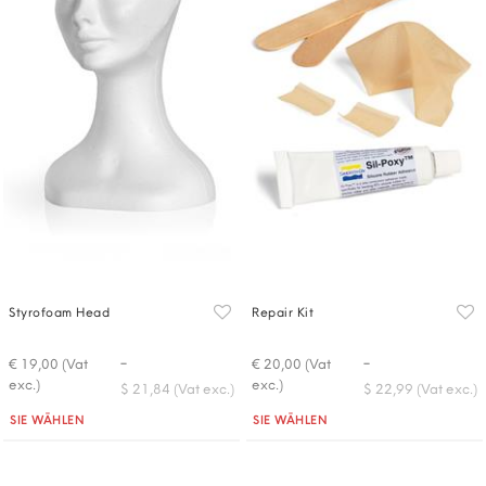
Styrofoam Head
Repair Kit
-
-
€ 19,00 (Vat
€ 20,00 (Vat
exc.)
exc.)
$ 21,84 (Vat exc.)
$ 22,99 (Vat exc.)
Quantità
Quantità
SIE WÄHLEN
SIE WÄHLEN