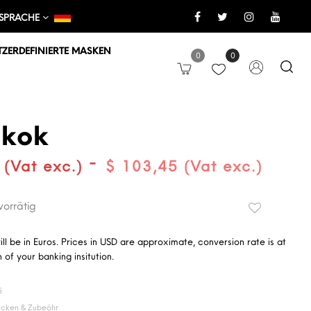
SPRACHE
ZERDEFINIERTE MASKEN
0
0
kok
-
 (Vat exc.)
$ 103,45 (Vat exc.)
 vorrätig
will be in Euros. Prices in USD are approximate, conversion rate is at
 of your banking insitution.
5
ücken & Zubeöhr