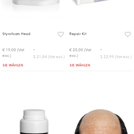
Styrofoam Head
Repair Kit
-
-
€ 19,00 (Vat
€ 20,00 (Vat
exc.)
exc.)
$ 21,84 (Vat exc.)
$ 22,99 (Vat exc.)
Quantità
Quantità
SIE WÄHLEN
SIE WÄHLEN