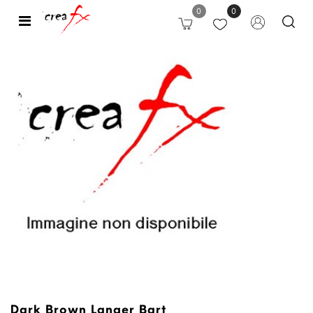
0
0
Open
Dark Brown Langer Bart