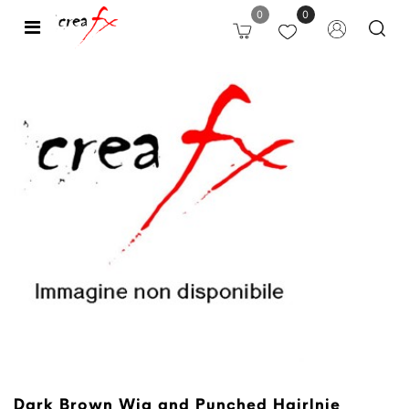
0
0
Open
Dark Brown Wig and Punched Hairlnie