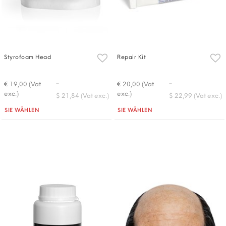
Styrofoam Head
Repair Kit
-
-
€ 19,00 (Vat
€ 20,00 (Vat
exc.)
exc.)
$ 21,84 (Vat exc.)
$ 22,99 (Vat exc.)
Quantità
Quantità
SIE WÄHLEN
SIE WÄHLEN