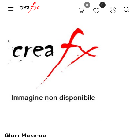
0
0
Open
Glam Make-up