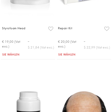
Styrofoam Head
Repair Kit
-
-
€ 19,00 (Vat
€ 20,00 (Vat
exc.)
exc.)
$ 21,84 (Vat exc.)
$ 22,99 (Vat exc.)
Quantità
Quantità
SIE WÄHLEN
SIE WÄHLEN