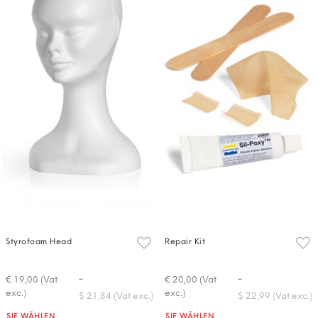
Styrofoam Head
Repair Kit
-
-
€ 19,00 (Vat
€ 20,00 (Vat
exc.)
exc.)
$ 21,84 (Vat exc.)
$ 22,99 (Vat exc.)
Quantità
Quantità
SIE WÄHLEN
SIE WÄHLEN