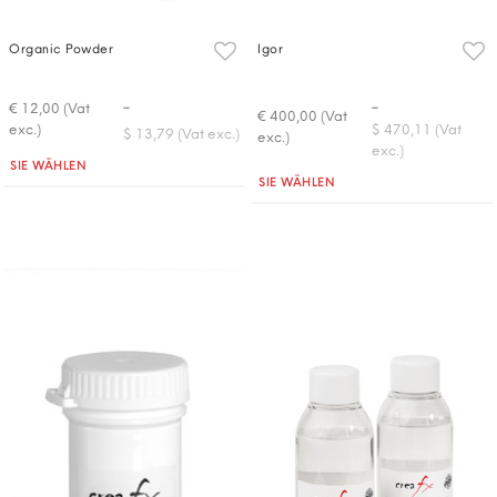
Organic Powder
Igor
-
-
€ 12,00 (Vat
€ 400,00 (Vat
exc.)
$ 470,11 (Vat
$ 13,79 (Vat exc.)
exc.)
exc.)
Quantità
SIE WÄHLEN
Quantità
SIE WÄHLEN