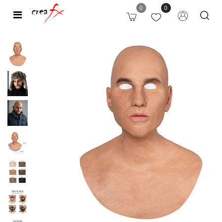
0
0
Open