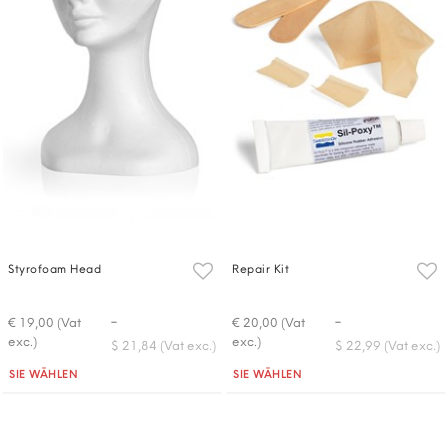
Styrofoam Head
Repair Kit
-
-
€ 19,00 (Vat
€ 20,00 (Vat
exc.)
exc.)
$ 21,84 (Vat exc.)
$ 22,99 (Vat exc.)
Quantità
Quantità
SIE WÄHLEN
SIE WÄHLEN