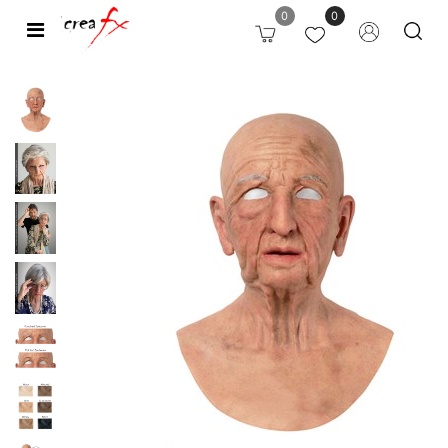
0
0
Open