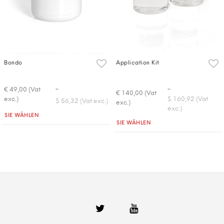
Bondo
Application Kit
-
-
€ 49,00 (Vat
€ 140,00 (Vat
exc.)
$ 160,92 (Vat
$ 56,32 (Vat exc.)
exc.)
exc.)
Quantità
SIE WÄHLEN
Quantità
SIE WÄHLEN