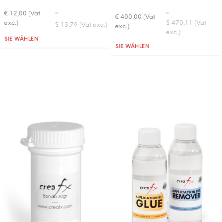
-
-
€ 12,00 (Vat
€ 400,00 (Vat
exc.)
$ 470,11 (Vat
$ 13,79 (Vat exc.)
exc.)
exc.)
Quantità
SIE WÄHLEN
Quantità
SIE WÄHLEN