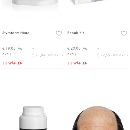
Styrofoam Head
Repair Kit
-
-
€ 19,00 (Vat
€ 20,00 (Vat
exc.)
exc.)
$ 21,84 (Vat exc.)
$ 22,99 (Vat exc.)
Quantità
Quantità
SIE WÄHLEN
SIE WÄHLEN