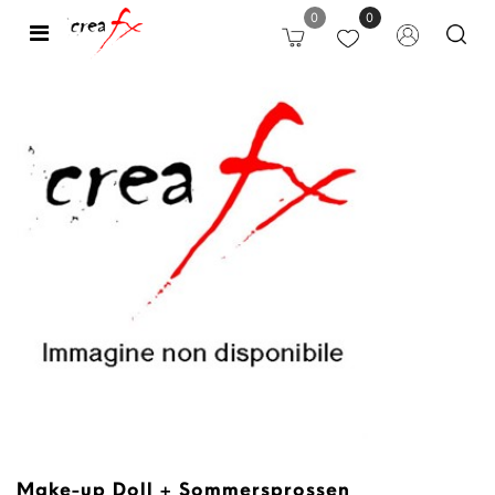
0
0
Open
Make-up Doll + Sommersprossen