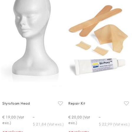
Styrofoam Head
Repair Kit
-
-
€ 19,00 (Vat
€ 20,00 (Vat
exc.)
exc.)
$ 21,84 (Vat exc.)
$ 22,99 (Vat exc.)
Quantità
Quantità