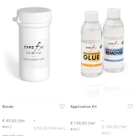
Bondo
Application Kit
-
-
€ 49,00 (Vat
€ 140,00 (Vat
exc.)
$ 160,92 (Vat
$ 56,32 (Vat exc.)
exc.)
exc.)
Quantità