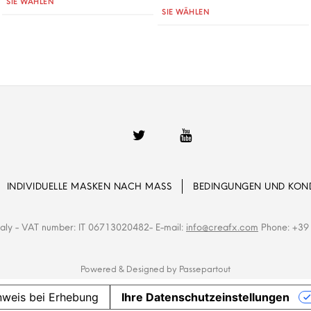
SIE WÄHLEN
Quantità
SIE WÄHLEN
INDIVIDUELLE MASKEN NACH MASS
BEDINGUNGEN UND KON
Italy - VAT number: IT 06713020482- E-mail:
info@creafx.com
Phone: +39 
Powered & Designed by
Passepartout
nweis bei Erhebung
Ihre Datenschutzeinstellungen