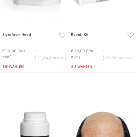
Styrofoam Head
Repair Kit
-
-
€ 19,00 (Vat
€ 20,00 (Vat
exc.)
exc.)
$ 21,84 (Vat exc.)
$ 22,99 (Vat exc.)
Quantità
Quantità
SIE WÄHLEN
SIE WÄHLEN