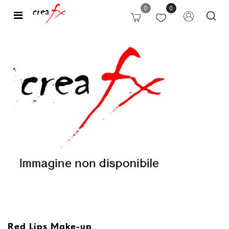
0
0
Open
Red Lips Make-up