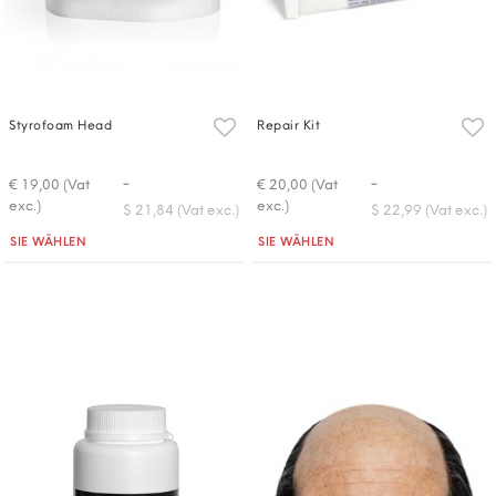
Styrofoam Head
Repair Kit
-
-
€ 19,00 (Vat
€ 20,00 (Vat
exc.)
exc.)
$ 21,84 (Vat exc.)
$ 22,99 (Vat exc.)
Quantità
Quantità
SIE WÄHLEN
SIE WÄHLEN