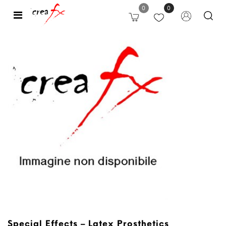
0
0
Open
Special Effects – Latex Prosthetics