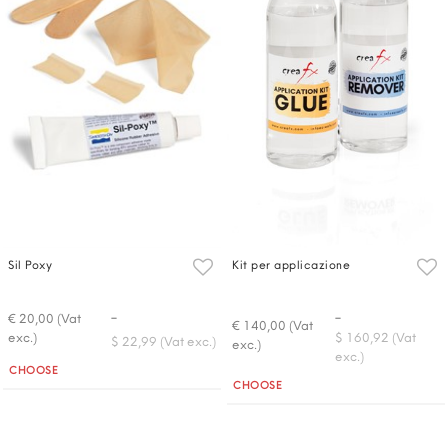
Sil Poxy
Kit per applicazione
-
-
€ 20,00 (Vat
€ 140,00 (Vat
exc.)
$ 160,92 (Vat
$ 22,99 (Vat exc.)
exc.)
exc.)
Quantità
CHOOSE
Quantità
CHOOSE