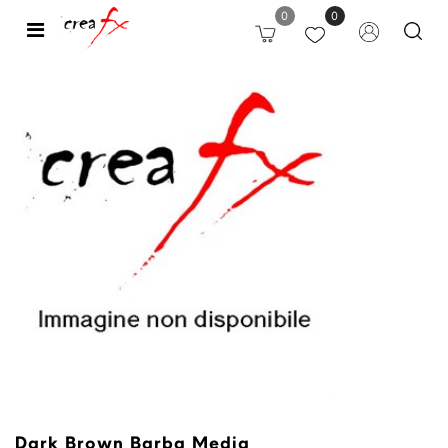
0
0
Open
Dark Brown Barba Media