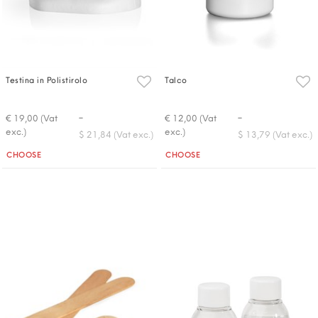
Testina in Polistirolo
Talco
-
-
€ 19,00 (Vat
€ 12,00 (Vat
exc.)
exc.)
$ 21,84 (Vat exc.)
$ 13,79 (Vat exc.)
Quantità
Quantità
CHOOSE
CHOOSE