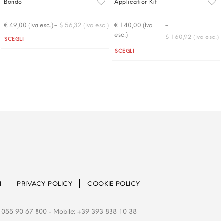
Bondo
Application Kit
-
-
€ 49,00 (Iva esc.)
$ 56,32 (Iva esc.)
€ 140,00 (Iva
esc.)
$ 160,92 (Iva esc.)
Quantità
SCEGLI
Quantità
SCEGLI
I
PRIVACY POLICY
COOKIE POLICY
 055 90 67 800
- Mobile: +39 393 838 10 38