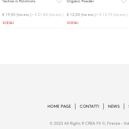
Testina in Polistirolo
Organic Powder
-
-
€ 19,00 (Iva esc.)
$ 21,84 (Iva esc.)
€ 12,00 (Iva esc.)
$ 13,79 (Iva esc.)
Quantità
Quantità
SCEGLI
SCEGLI
HOME PAGE
CONTATTI
NEWS
© 2023 All Rights R CREA FX ®, Firenze - Ita