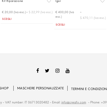
Kit Riparazione
Igor
-
-
€ 20,00 (Iva esc.)
$ 22,99 (Iva esc.)
€ 400,00 (Iva
esc.)
$ 470,11 (Iva esc.)
Quantità
SCEGLI
Quantità
SCEGLI
SHOP
MASCHERE PERSONALIZZATE
TERMINI E CONDIZION
ly
- VAT number: IT 06713020482
- Email:
info@creafx.com
- Phone: +39