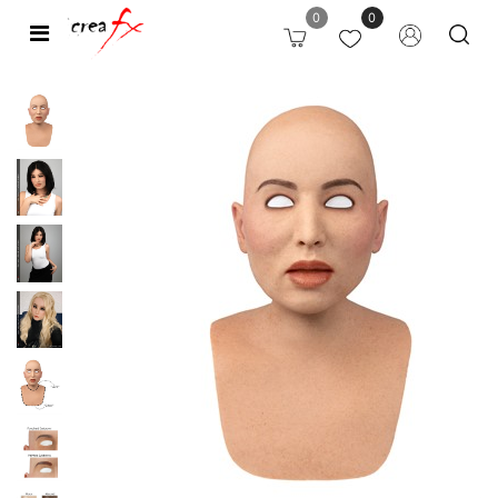
0
0
Open