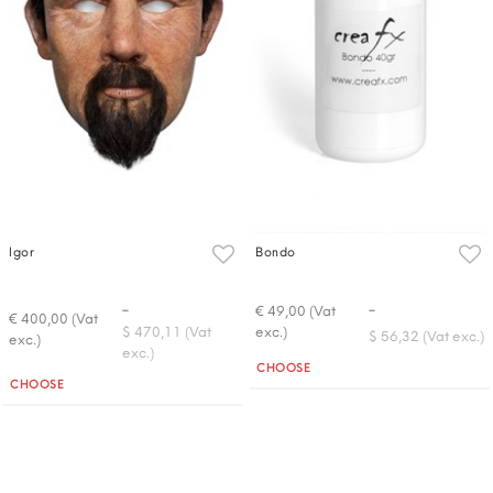
Igor
Bondo
-
-
€ 49,00 (Vat
€ 400,00 (Vat
exc.)
$ 470,11 (Vat
$ 56,32 (Vat exc.)
exc.)
exc.)
Quantità
CHOOSE
Quantità
CHOOSE