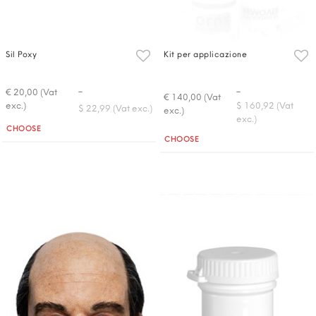
Sil Poxy
Kit per applicazione
-
-
€ 20,00 (Vat
€ 140,00 (Vat
exc.)
$ 160,92 (Vat
$ 22,99 (Vat exc.)
exc.)
exc.)
Quantità
CHOOSE
Quantità
CHOOSE