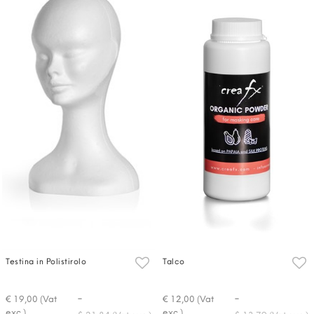
Testina in Polistirolo
Talco
-
-
€ 19,00 (Vat
€ 12,00 (Vat
exc.)
exc.)