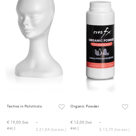
Testina in Polistirolo
Organic Powder
-
-
€ 19,00 (Iva
€ 12,00 (Iva
esc.)
esc.)
$ 21,84 (Iva esc.)
$ 13,79 (Iva esc.)