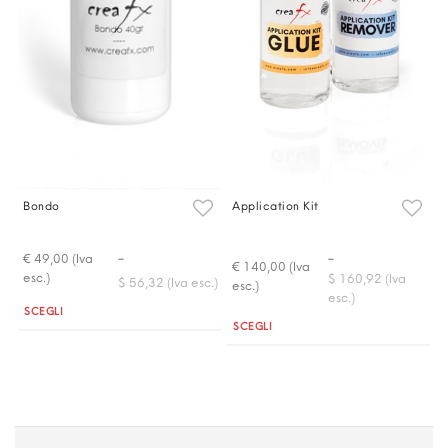
Bondo
Application Kit
-
-
€ 49,00 (Iva
€ 140,00 (Iva
esc.)
$ 160,92 (Iva
$ 56,32 (Iva esc.)
esc.)
esc.)
Quantità
SCEGLI
Quantità
SCEGLI