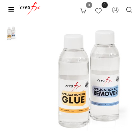
0
0
Open