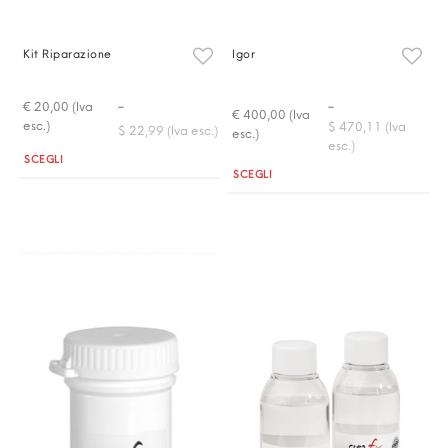
Kit Riparazione
Igor
-
-
€ 20,00 (Iva
€ 400,00 (Iva
esc.)
$ 470,11 (Iva
$ 22,99 (Iva esc.)
esc.)
esc.)
Quantità
SCEGLI
Quantità
SCEGLI