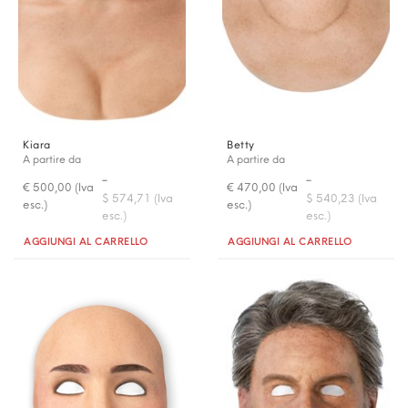
Kiara
Betty
A partire da
A partire da
-
-
€ 500,00 (Iva
€ 470,00 (Iva
$ 574,71 (Iva
$ 540,23 (Iva
esc.)
esc.)
esc.)
esc.)
Quantità
Quantità
AGGIUNGI AL CARRELLO
AGGIUNGI AL CARRELLO