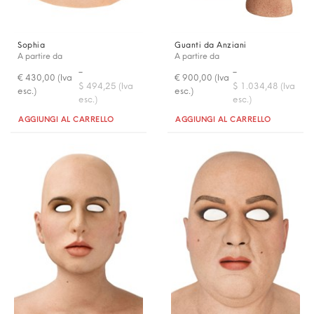
Sophia
Guanti da Anziani
A partire da
A partire da
-
-
€ 430,00 (Iva
€ 900,00 (Iva
$ 494,25 (Iva
$ 1.034,48 (Iva
esc.)
esc.)
esc.)
esc.)
Quantità
Quantità
AGGIUNGI AL CARRELLO
AGGIUNGI AL CARRELLO