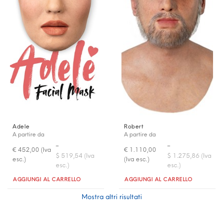
Adele
Robert
A partire da
A partire da
-
-
€ 452,00 (Iva
€ 1.110,00
$ 519,54 (Iva
$ 1.275,86 (Iva
esc.)
(Iva esc.)
esc.)
esc.)
Quantità
Quantità
AGGIUNGI AL CARRELLO
AGGIUNGI AL CARRELLO
Mostra altri risultati