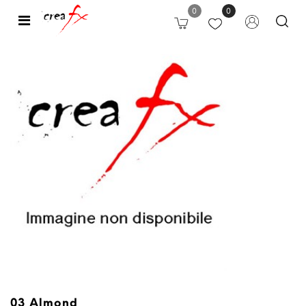
0
0
Open
03 Almond