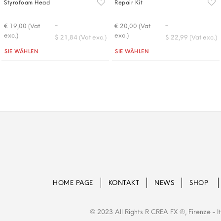
Styrofoam Head
Repair Kit
-
-
€ 19,00 (Vat
€ 20,00 (Vat
exc.)
exc.)
$ 21,84 (Vat exc.)
$ 22,99 (Vat exc.)
Quantità
Quantità
SIE WÄHLEN
SIE WÄHLEN
HOME PAGE
KONTAKT
NEWS
SHOP
© 2023 All Rights R CREA FX ®, Firenze - 