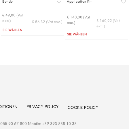
Bondo
Application Kit
-
-
€ 49,00 (Vat
€ 140,00 (Vat
exc.)
$ 160,92 (Vat
$ 56,32 (Vat exc.)
exc.)
exc.)
Quantità
SIE WÄHLEN
Quantità
SIE WÄHLEN
DITIONEN
PRIVACY POLICY
COOKIE POLICY
055 90 67 800 Mobile: +39 393 838 10 38