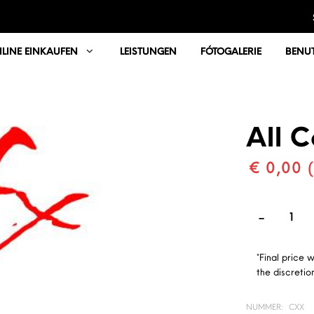
LINE EINKAUFEN
LEISTUNGEN
FÓTOGALERIE
BENUT
All C
€ 0,00 
*Final price 
the discretion
NUMMER:
CXX