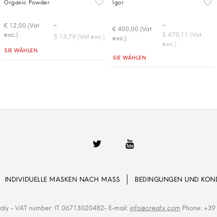
Organic Powder
Igor
-
-
€ 12,00 (Vat
€ 400,00 (Vat
exc.)
$ 470,11 (Vat
$ 13,79 (Vat exc.)
exc.)
exc.)
Quantità
SIE WÄHLEN
Quantità
SIE WÄHLEN
INDIVIDUELLE MASKEN NACH MASS
BEDINGUNGEN UND KON
Italy - VAT number: IT 06713020482- E-mail:
info@creafx.com
Phone: +39 