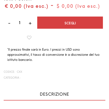
-
€ 0,00 (Iva esc.)
$ 0,00 (Iva esc.)
Quantità
SCEGLI
*Il prezzo finale sarà in Euro. I prezzi in USD sono
approssimativi, il tasso di conversione è a discrezione del tuo
istituto bancario.
CODICE:
CXX
CATEGORIA :
DESCRIZIONE