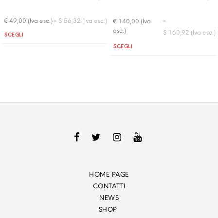
-
-
€ 49,00 (Iva esc.)
$ 56,32 (Iva esc.)
€ 140,00 (Iva
esc.)
$ 160,92 (Iva esc.)
Quantità
SCEGLI
Quantità
SCEGLI
HOME PAGE
CONTATTI
NEWS
SHOP