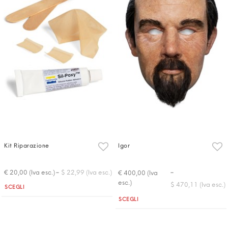
Kit Riparazione
Igor
-
-
€ 20,00 (Iva esc.)
$ 22,99 (Iva esc.)
€ 400,00 (Iva
esc.)
$ 470,11 (Iva esc.)
Quantità
SCEGLI
Quantità
SCEGLI