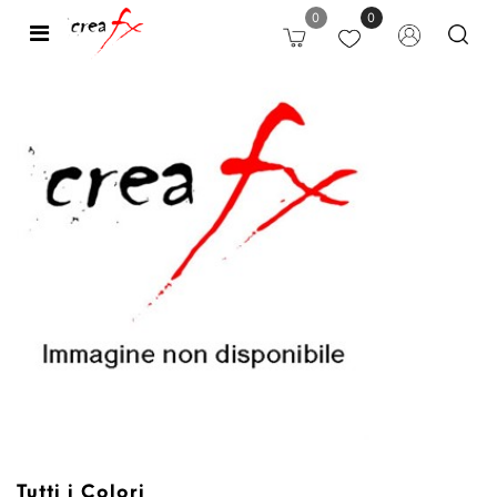
0
0
Open
Tutti i Colori