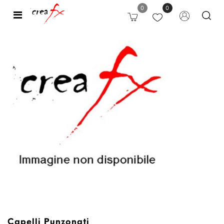
0
0
Open
Capelli Punzonati