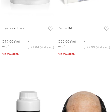
Styrofoam Head
Repair Kit
-
-
€ 19,00 (Vat
€ 20,00 (Vat
exc.)
exc.)
$ 21,84 (Vat exc.)
$ 22,99 (Vat exc.)
Quantità
Quantità
SIE WÄHLEN
SIE WÄHLEN