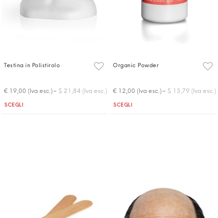
Testina in Polistirolo
Organic Powder
-
-
€ 19,00 (Iva esc.)
$ 21,84 (Iva esc.)
€ 12,00 (Iva esc.)
$ 13,79 (Iva esc.)
Quantità
Quantità
SCEGLI
SCEGLI