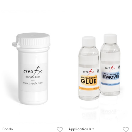
Bondo
Application Kit