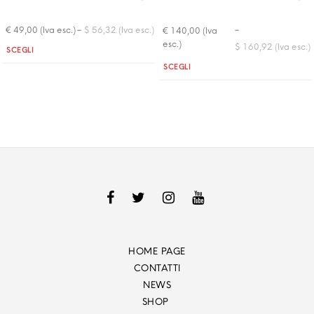
-
-
€ 49,00 (Iva esc.)
$ 56,32 (Iva esc.)
€ 140,00 (Iva
esc.)
$ 160,92 (Iva esc.)
Quantità
SCEGLI
Quantità
SCEGLI
HOME PAGE
CONTATTI
NEWS
SHOP