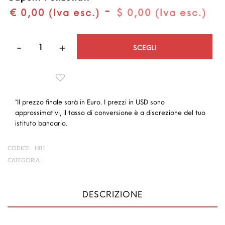
-
€ 0,00 (Iva esc.)
$ 0,00 (Iva esc.)
Quantità
SCEGLI
*Il prezzo finale sarà in Euro. I prezzi in USD sono
approssimativi, il tasso di conversione è a discrezione del tuo
istituto bancario.
CODICE:
H01
CATEGORIA :
DESCRIZIONE