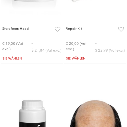
Styrofoam Head
Repair Kit
-
-
€ 19,00 (Vat
€ 20,00 (Vat
exc.)
exc.)
$ 21,84 (Vat exc.)
$ 22,99 (Vat exc.)
Quantità
Quantità
SIE WÄHLEN
SIE WÄHLEN