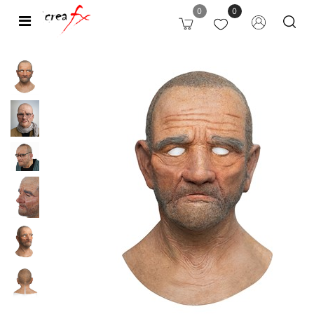
0
0
Open