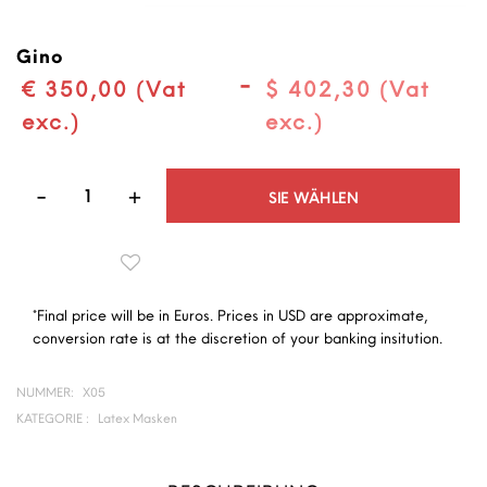
Gino
-
€ 350,00 (Vat
$ 402,30 (Vat
exc.)
exc.)
Quantità
SIE WÄHLEN
*Final price will be in Euros. Prices in USD are approximate,
conversion rate is at the discretion of your banking insitution.
NUMMER:
X05
KATEGORIE :
Latex Masken