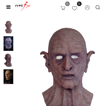
0
0
Open