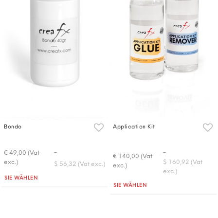
Bondo
Application Kit
-
-
€ 49,00 (Vat
€ 140,00 (Vat
exc.)
$ 160,92 (Vat
$ 56,32 (Vat exc.)
exc.)
exc.)
Quantità
SIE WÄHLEN
Quantità
SIE WÄHLEN