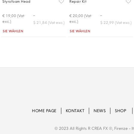
Styrofoam Head
Repair Kit
-
-
€ 19,00 (Vat
€ 20,00 (Vat
exc.)
exc.)
$ 21,84 (Vat exc.)
$ 22,99 (Vat exc.)
Quantità
Quantità
SIE WÄHLEN
SIE WÄHLEN
HOME PAGE
KONTAKT
NEWS
SHOP
© 2023 All Rights R CREA FX ®, Firenze - 