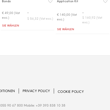
Bondo
Application Kit
-
-
€ 49,00 (Vat
€ 140,00 (Vat
exc.)
$ 160,92 (Vat
$ 56,32 (Vat exc.)
exc.)
exc.)
Quantità
SIE WÄHLEN
Quantità
SIE WÄHLEN
DITIONEN
PRIVACY POLICY
COOKIE POLICY
055 90 67 800 Mobile: +39 393 838 10 38