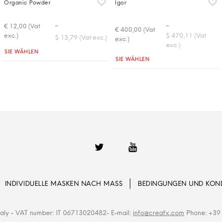
Organic Powder
Igor
-
-
€ 12,00 (Vat
€ 400,00 (Vat
exc.)
$ 470,11 (Vat
$ 13,79 (Vat exc.)
exc.)
exc.)
Quantità
SIE WÄHLEN
Quantità
SIE WÄHLEN
INDIVIDUELLE MASKEN NACH MASS
BEDINGUNGEN UND KON
Italy - VAT number: IT 06713020482- E-mail:
info@creafx.com
Phone: +39 