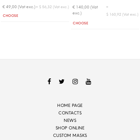
-
-
€ 49,00 (Vat exc.)
€ 140,00 (Vat
$ 56,32 (Vat exc.)
exc.)
Quantity
$ 160,92 (Vat exc.)
CHOOSE
Quantity
CHOOSE
HOME PAGE
CONTACTS
NEWS
SHOP ONLINE
CUSTOM MASKS