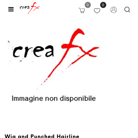
0
0
Open
Wig and Punched Hairline