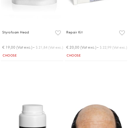
Styrofoam Head
Repair Kit
-
-
€ 19,00 (Vat exc.)
€ 20,00 (Vat exc.)
$ 21,84 (Vat exc.)
$ 22,99 (Vat exc.)
Quantity
Quantity
CHOOSE
CHOOSE