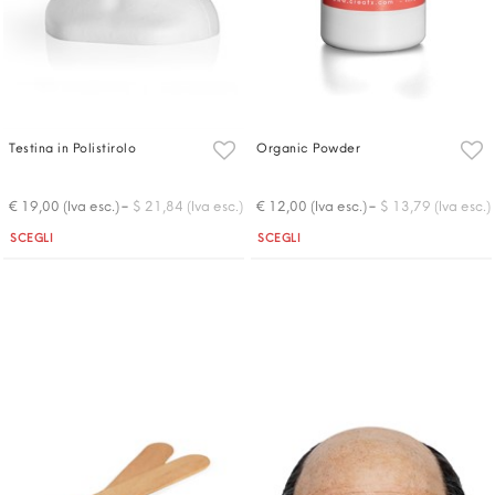
Testina in Polistirolo
Organic Powder
-
-
€ 19,00 (Iva esc.)
$ 21,84 (Iva esc.)
€ 12,00 (Iva esc.)
$ 13,79 (Iva esc.)
Quantità
Quantità
SCEGLI
SCEGLI