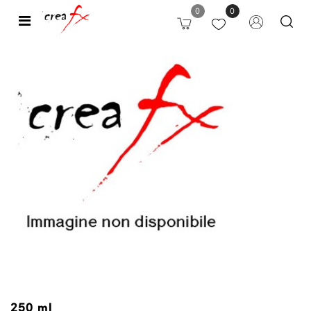
0
0
Open
250 ml