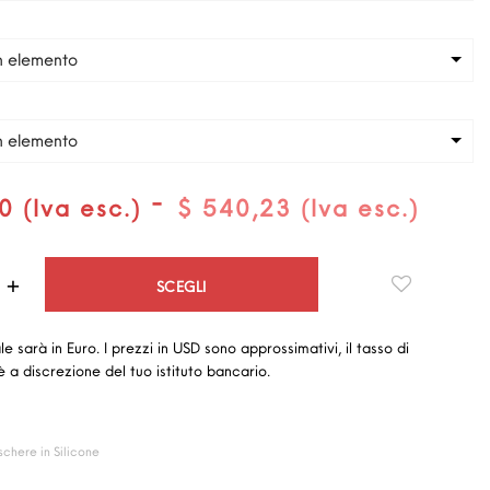
n elemento
n elemento
-
0 (Iva esc.)
$ 540,23 (Iva esc.)
Quantità
SCEGLI
ale sarà in Euro. I prezzi in USD sono approssimativi, il tasso di
 a discrezione del tuo istituto bancario.
chere in Silicone