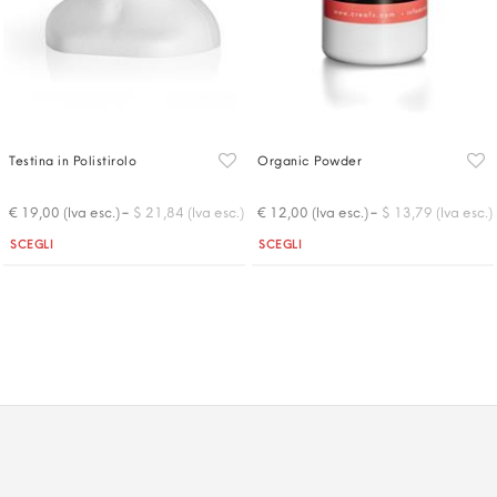
Testina in Polistirolo
Organic Powder
-
-
€ 19,00 (Iva esc.)
$ 21,84 (Iva esc.)
€ 12,00 (Iva esc.)
$ 13,79 (Iva esc.)
Quantità
Quantità
SCEGLI
SCEGLI