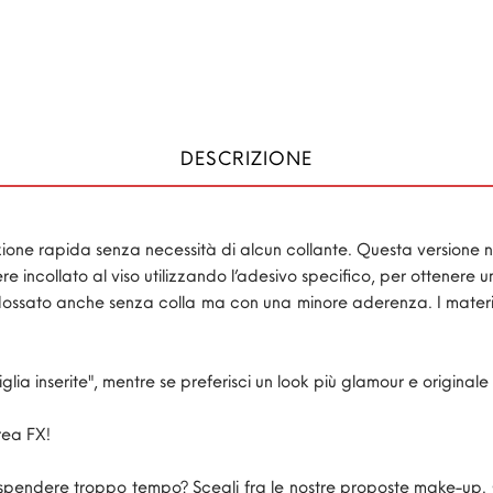
DESCRIZIONE
one rapida senza necessità di alcun collante. Questa versione no
 incollato al viso utilizzando l’adesivo specifico, per ottenere
ssato anche senza colla ma con una minore aderenza. I materiali
iglia inserite", mentre se preferisci un look più glamour e originale
Crea FX!
spendere troppo tempo? Scegli fra le nostre proposte make-up. 