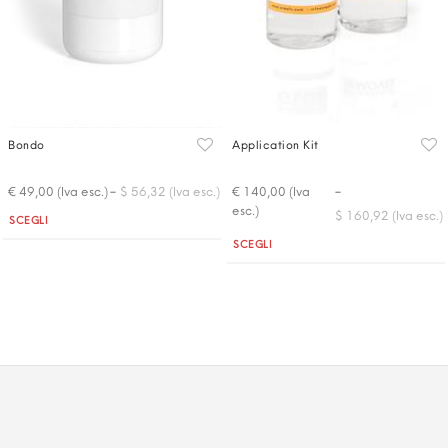
Bondo
Application Kit
-
-
€ 49,00 (Iva esc.)
$ 56,32 (Iva esc.)
€ 140,00 (Iva
esc.)
$ 160,92 (Iva esc.)
Quantità
SCEGLI
Quantità
SCEGLI