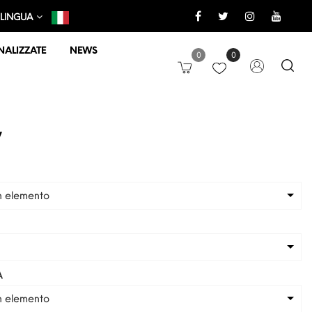
LINGUA
ALIZZATE
NEWS
0
0
y
n elemento
A
n elemento