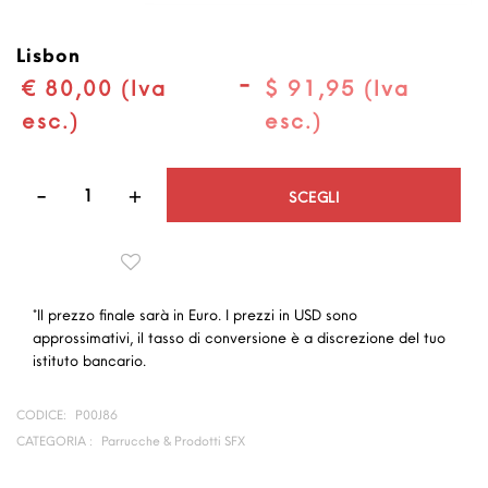
Lisbon
-
€ 80,00 (Iva
$ 91,95 (Iva
esc.)
esc.)
Quantità
SCEGLI
*Il prezzo finale sarà in Euro. I prezzi in USD sono
approssimativi, il tasso di conversione è a discrezione del tuo
istituto bancario.
CODICE:
P00J86
CATEGORIA :
Parrucche & Prodotti SFX