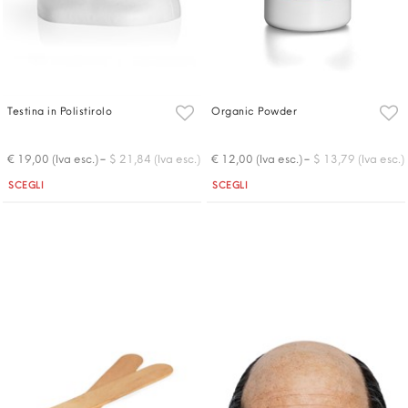
Testina in Polistirolo
Organic Powder
-
-
€ 19,00 (Iva esc.)
$ 21,84 (Iva esc.)
€ 12,00 (Iva esc.)
$ 13,79 (Iva esc.)
Quantità
Quantità
SCEGLI
SCEGLI