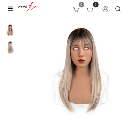
0
0
Open