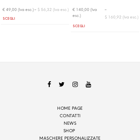
-
-
€ 49,00 (Iva esc.)
$ 56,32 (Iva esc.)
€ 140,00 (Iva
esc.)
$ 160,92 (Iva esc.)
Quantità
SCEGLI
Quantità
SCEGLI
HOME PAGE
CONTATTI
NEWS
SHOP
MASCHERE PERSONALIZZATE