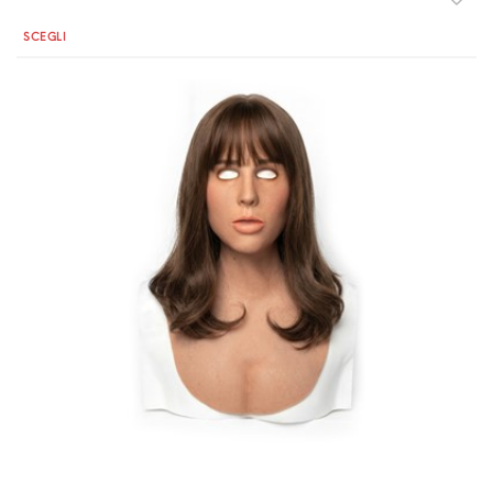
Quantità
SCEGLI