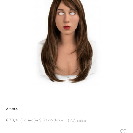
Athens
-
€ 70,00 (Iva esc.)
$ 80,46 (Iva esc.)
IVA esclusa