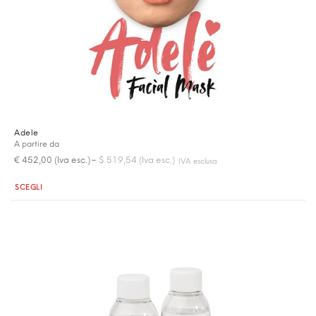
Adele
A partire da
-
€ 452,00 (Iva esc.)
$ 519,54 (Iva esc.)
IVA esclusa
Quantità
SCEGLI