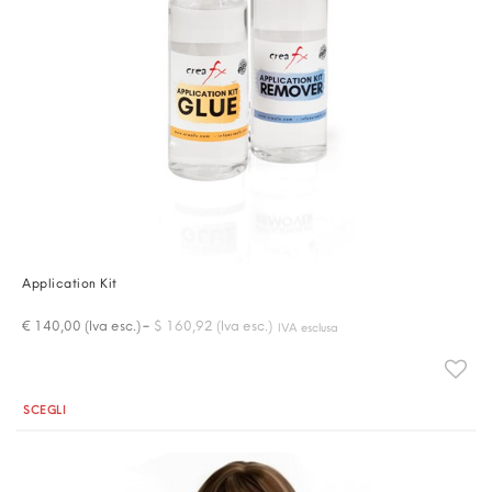
Application Kit
-
€ 140,00 (Iva esc.)
$ 160,92 (Iva esc.)
IVA esclusa
Quantità
SCEGLI