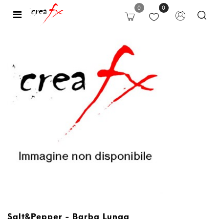
0
0
Open
Salt&Pepper - Barba Lunga