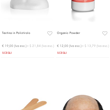
Testina in Polistirolo
Organic Powder
-
-
€ 19,00 (Iva esc.)
$ 21,84 (Iva esc.)
€ 12,00 (Iva esc.)
$ 13,79 (Iva esc.)
Quantità
Quantità
SCEGLI
SCEGLI