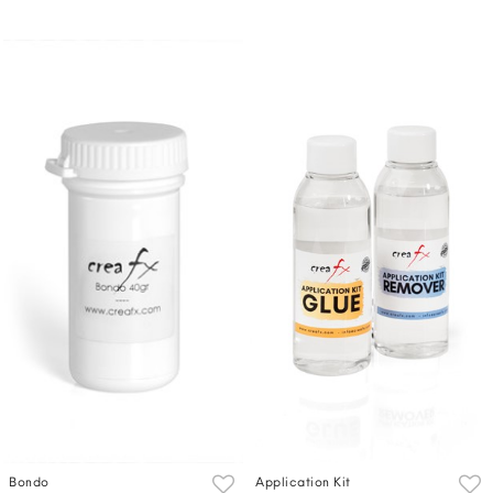
Bondo
Application Kit