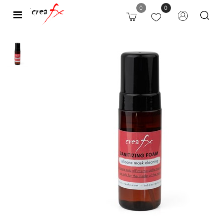
0
0
Open