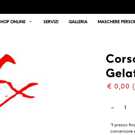
SHOP ONLINE
SERVIZI
GALLERIA
MASCHERE PERSON
Corso
Gela
€ 0,00 (
*Il prezzo fin
conversione è