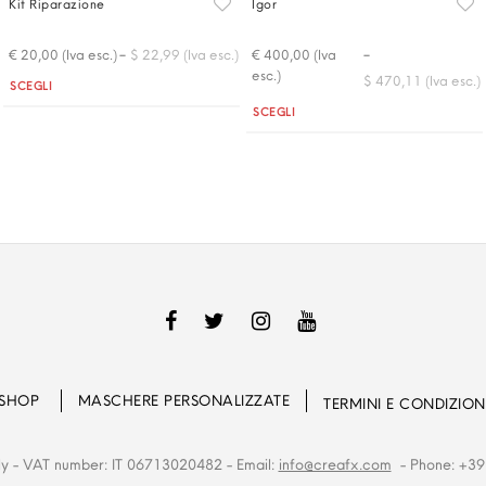
Kit Riparazione
Igor
-
-
€ 20,00 (Iva esc.)
$ 22,99 (Iva esc.)
€ 400,00 (Iva
esc.)
$ 470,11 (Iva esc.)
Quantità
SCEGLI
Quantità
SCEGLI
SHOP
MASCHERE PERSONALIZZATE
TERMINI E CONDIZION
ly
- VAT number: IT 06713020482
- Email:
info@creafx.com
- Phone: +39