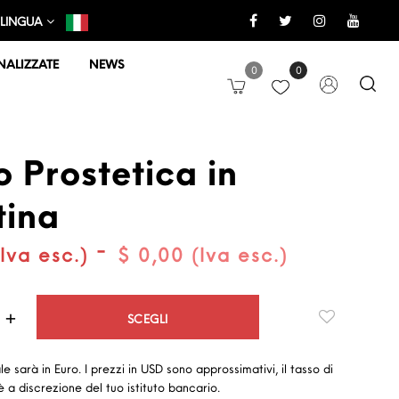
LINGUA
ALIZZATE
NEWS
0
0
 Prostetica in
tina
-
Iva esc.)
$ 0,00 (Iva esc.)
Quantità
SCEGLI
ale sarà in Euro. I prezzi in USD sono approssimativi, il tasso di
 a discrezione del tuo istituto bancario.