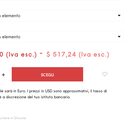
n elemento
n elemento
-
0 (Iva esc.)
$ 517,24 (Iva esc.)
Quantità
SCEGLI
ale sarà in Euro. I prezzi in USD sono approssimativi, il tasso di
 a discrezione del tuo istituto bancario.
chere in Silicone