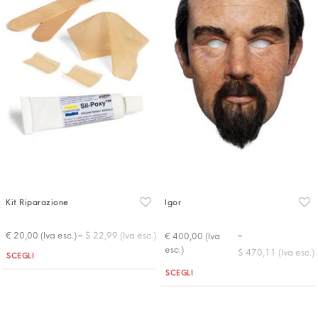
Kit Riparazione
Igor
-
-
€ 20,00 (Iva esc.)
$ 22,99 (Iva esc.)
€ 400,00 (Iva
esc.)
$ 470,11 (Iva esc.)
Quantità
SCEGLI
Quantità
SCEGLI