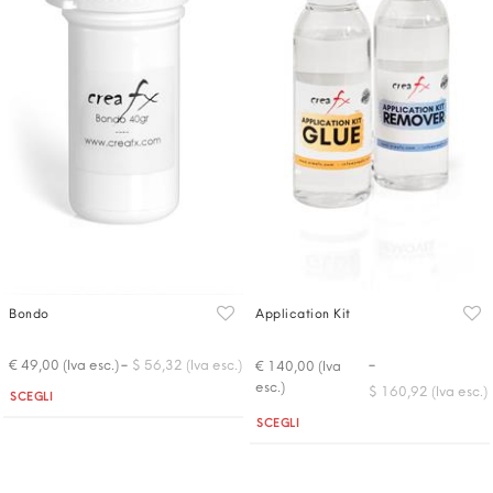
Bondo
Application Kit
-
-
€ 49,00 (Iva esc.)
$ 56,32 (Iva esc.)
€ 140,00 (Iva
esc.)
$ 160,92 (Iva esc.)
Quantità
SCEGLI
Quantità
SCEGLI