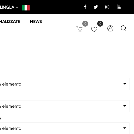
LINGUA
ALIZZATE
NEWS
0
0
n elemento
n elemento
A
n elemento