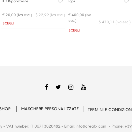
Kit Riparazione
Igor
-
-
€ 20,00 (Iva esc.)
$ 22,99 (Iva esc.)
€ 400,00 (Iva
esc.)
$ 470,11 (Iva esc.)
Quantità
SCEGLI
Quantità
SCEGLI
SHOP
MASCHERE PERSONALIZZATE
TERMINI E CONDIZION
ly
- VAT number: IT 06713020482
- Email:
info@creafx.com
- Phone: +39