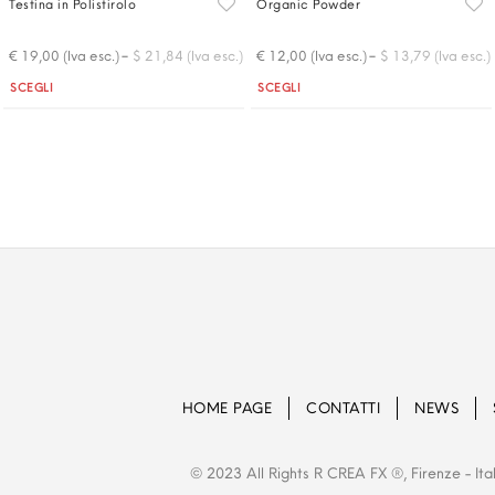
Testina in Polistirolo
Organic Powder
-
-
€ 19,00 (Iva esc.)
$ 21,84 (Iva esc.)
€ 12,00 (Iva esc.)
$ 13,79 (Iva esc.)
Quantità
Quantità
SCEGLI
SCEGLI
HOME PAGE
CONTATTI
NEWS
© 2023 All Rights R CREA FX ®, Firenze - Ita