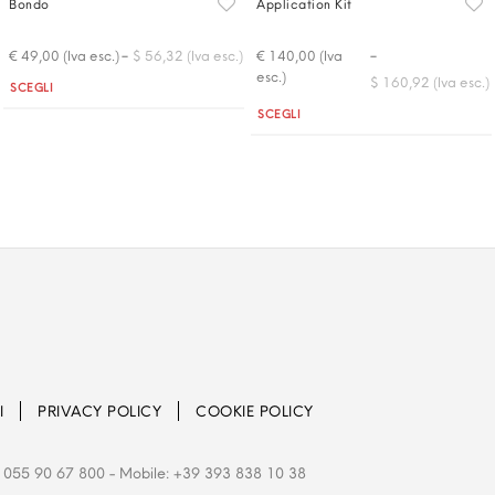
Bondo
Application Kit
-
-
€ 49,00 (Iva esc.)
$ 56,32 (Iva esc.)
€ 140,00 (Iva
esc.)
$ 160,92 (Iva esc.)
Quantità
SCEGLI
Quantità
SCEGLI
I
PRIVACY POLICY
COOKIE POLICY
 055 90 67 800
- Mobile: +39 393 838 10 38