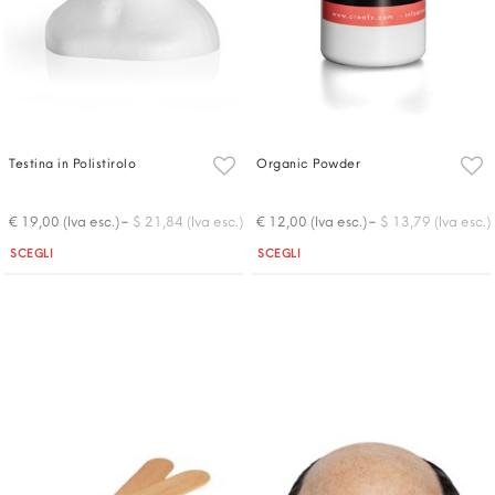
Testina in Polistirolo
Organic Powder
-
-
€ 19,00 (Iva esc.)
$ 21,84 (Iva esc.)
€ 12,00 (Iva esc.)
$ 13,79 (Iva esc.)
Quantità
Quantità
SCEGLI
SCEGLI