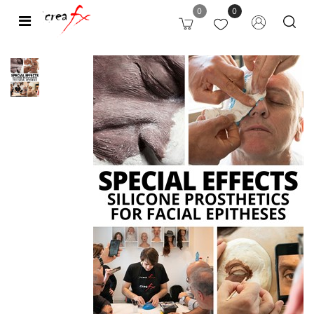
0
0
Open