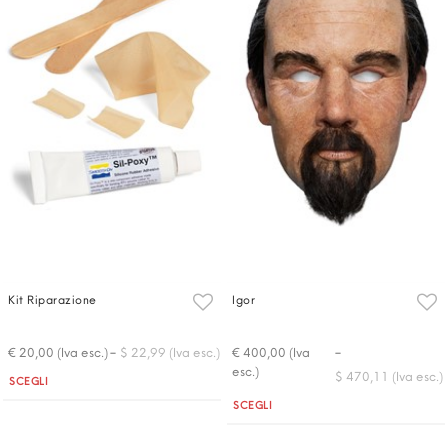
Kit Riparazione
Igor
-
-
€ 20,00 (Iva esc.)
$ 22,99 (Iva esc.)
€ 400,00 (Iva
esc.)
$ 470,11 (Iva esc.)
Quantità
SCEGLI
Quantità
SCEGLI