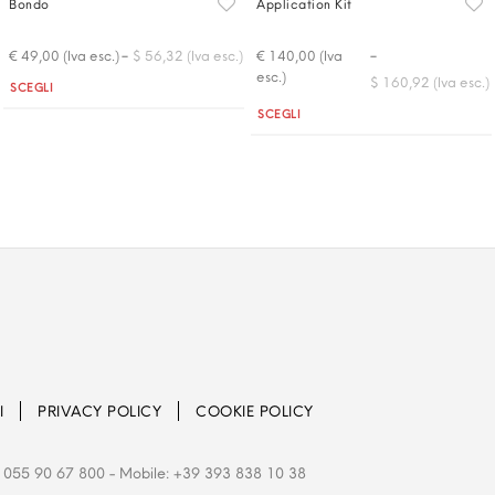
Bondo
Application Kit
-
-
€ 49,00 (Iva esc.)
$ 56,32 (Iva esc.)
€ 140,00 (Iva
esc.)
$ 160,92 (Iva esc.)
Quantità
SCEGLI
Quantità
SCEGLI
I
PRIVACY POLICY
COOKIE POLICY
 055 90 67 800
- Mobile: +39 393 838 10 38