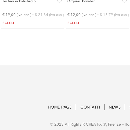
Testina in Polistirolo
Organic Powder
-
-
€ 19,00 (Iva esc.)
$ 21,84 (Iva esc.)
€ 12,00 (Iva esc.)
$ 13,79 (Iva esc.)
Quantità
Quantità
SCEGLI
SCEGLI
HOME PAGE
CONTATTI
NEWS
© 2023 All Rights R CREA FX ®, Firenze - Ita