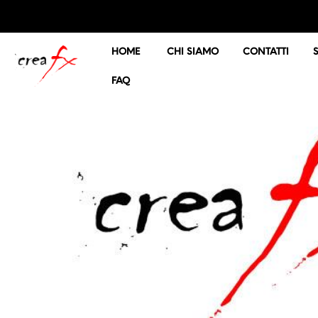
HOME
CHI SIAMO
CONTATTI
FAQ