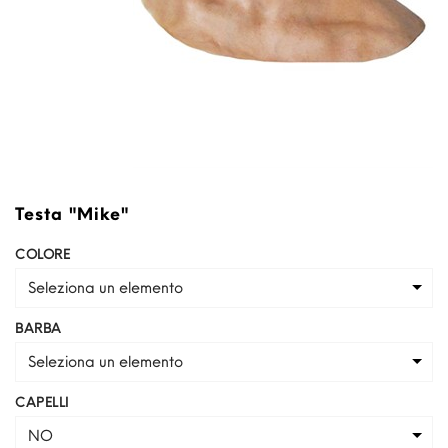
Testa "Mike"
COLORE
Seleziona un elemento
BARBA
Seleziona un elemento
CAPELLI
NO