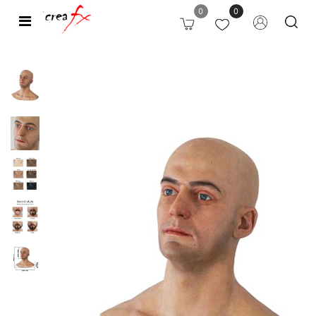
0
0
Open