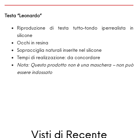
Testa “Leonardo”
Riproduzione di testa tutto-tondo iperrealista in
silicone
Occhi in resina
Sopracciglia naturali inserite nel silicone
Tempi di realizzazione: da concordare
Nota: Questo prodotto non è una maschera – non può
essere indossato
Visti di Recente