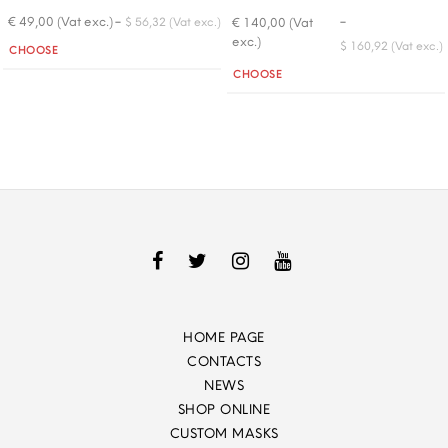
-
-
€ 49,00 (Vat exc.)
€ 140,00 (Vat
$ 56,32 (Vat exc.)
exc.)
Quantity
$ 160,92 (Vat exc.)
CHOOSE
Quantity
CHOOSE
HOME PAGE
CONTACTS
NEWS
SHOP ONLINE
CUSTOM MASKS