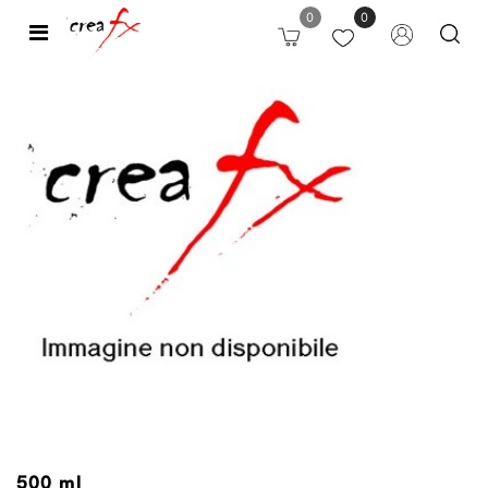
0
0
Open
500 ml