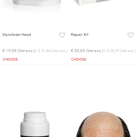
Styrofoam Head
Repair Kit
-
-
€ 19,00 (Vat exc.)
€ 20,00 (Vat exc.)
$ 21,84 (Vat exc.)
$ 22,99 (Vat exc.)
Quantity
Quantity
CHOOSE
CHOOSE