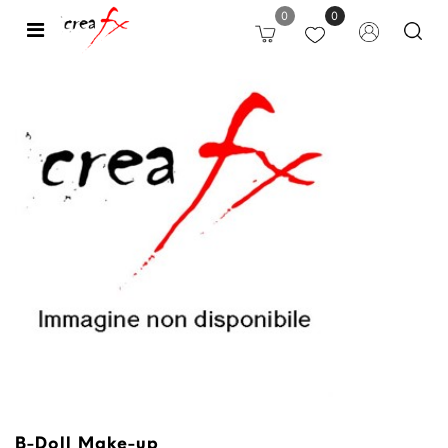
0
0
Open
B-Doll Make-up