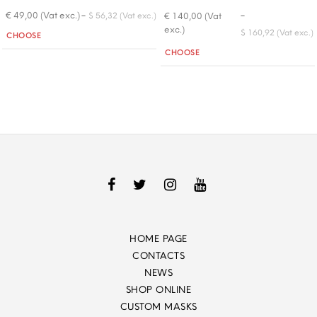
-
-
€ 49,00 (Vat exc.)
€ 140,00 (Vat
$ 56,32 (Vat exc.)
exc.)
Quantity
$ 160,92 (Vat exc.)
CHOOSE
Quantity
CHOOSE
HOME PAGE
CONTACTS
NEWS
SHOP ONLINE
CUSTOM MASKS