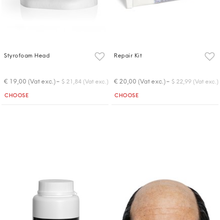
Styrofoam Head
Repair Kit
-
-
€ 19,00 (Vat exc.)
€ 20,00 (Vat exc.)
$ 21,84 (Vat exc.)
$ 22,99 (Vat exc.)
Quantity
Quantity
CHOOSE
CHOOSE